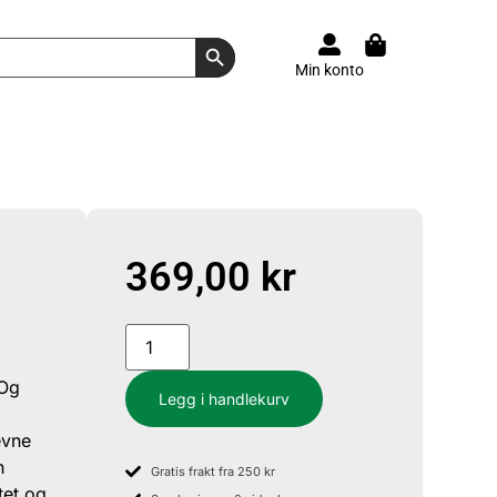
Search Button
Min konto
369,00
kr
 Og
Legg i handlekurv
evne
n
Gratis frakt fra 250 kr
tet og