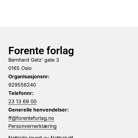
Forente forlag
Bernhard Getz’ gate 3
0165 Oslo
Organisasjonsnr:
929556240
Telefonnr:
23 13 69 00
Generelle henvendelser:
ff@forenteforlag.no
Personvernerklæring
Nettside levert av
Nettrakett