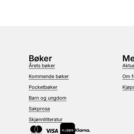
Bøker
Me
Årets bøker
Aktue
Kommende bøker
Om f
Pocketbøker
Kjøps
Barn og ungdom
Sakprosa
Skjønnlitteratur