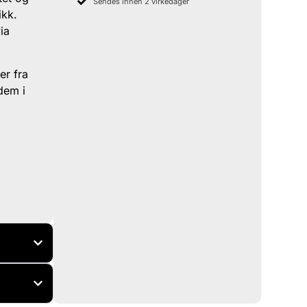
Sendes innen 2 virkedager
ikk.
ia
er fra
dem i