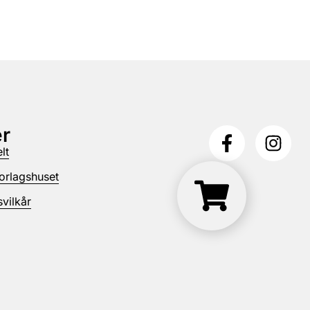
r
lt
orlagshuset
vilkår