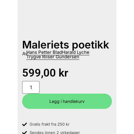
Maleriets poetikk
Hans Petter Blad
Harald Lyche
Av
Trygve Riiser Gundersen
599,00
kr
Legg i handlekurv
Gratis frakt fra 250 kr
Sendes innen 2 virkedager