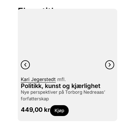
Flere titler
Kari Jegerstedt
mfl.
Politikk, kunst og kjærlighet
Kaj S
nye perspektiver på Torborg Nedreaas’
Baza
forfatterskap
169,
449,00
kr
Kjøp