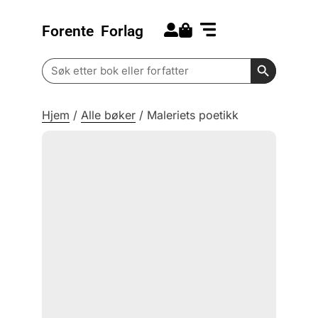
Forente
Forlag
Search for:
Kommende bøker
Barn og ungdom
Search Butt
Search
for:
Hjem
/
Alle bøker
/
Maleriets poetikk