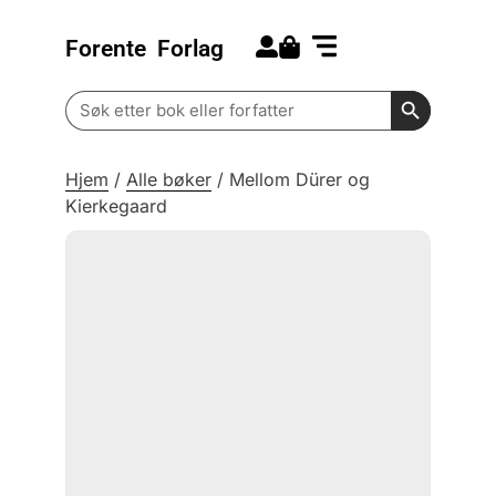
Forente
Forlag
Search for:
Kommende bøker
Barn og ungdom
Search Butt
Search
for:
Hjem
/
Alle bøker
/
Mellom Dürer og
Kierkegaard