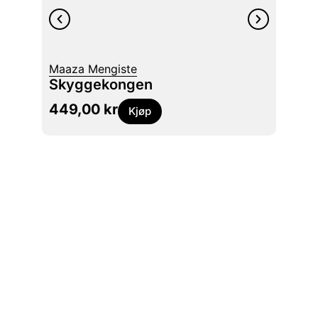
Maaza Mengiste
Robert
Skyggekongen
Siste
449,00
kr
399
Kjøp