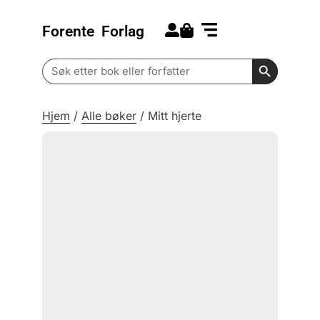
Forente
Forlag
Search for:
Kommende bøker
Barn og ungdom
Search Butt
Search
for:
Hjem
/
Alle bøker
/
Mitt hjerte