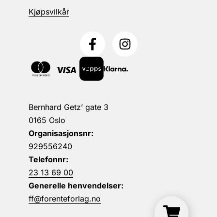
Kjøpsvilkår
Bernhard Getz’ gate 3
0165 Oslo
Organisasjonsnr:
929556240
Telefonnr:
23 13 69 00
Generelle henvendelser:
ff@forenteforlag.no