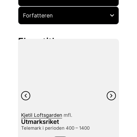
Forfatteren
Flere titler
Kjetil Loftsgarden
mfl.
Carlo 
Utmarksriket
Hvite
Telemark i perioden 400 – 1400
på in