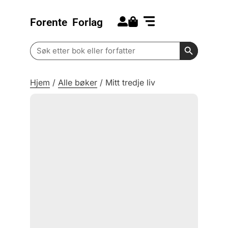
Forente
Forlag
Search for:
Kommende bøker
Barn og ungdom
Search Butt
Search
for:
Hjem
/
Alle bøker
/
Mitt tredje liv