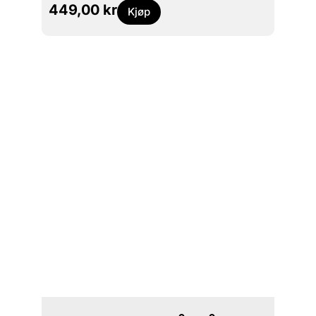
449,00
kr
299
Kjøp