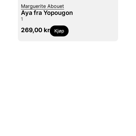
Marguerite Abouet
Margu
Aya fra Yopougon
Aya 
1
2
269,00
kr
269
Kjøp