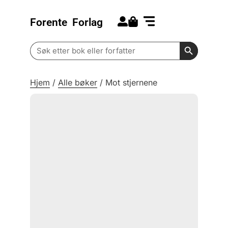
Forente
Forlag
Search for:
Kommende bøker
Barn og ungdom
Search Butt
Search
for:
Hjem
/
Alle bøker
/
Mot stjernene