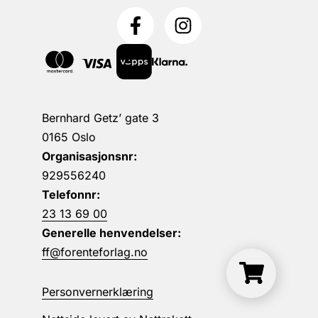
Bernhard Getz’ gate 3
0165 Oslo
Organisasjonsnr:
929556240
Telefonnr:
23 13 69 00
Generelle henvendelser:
ff@forenteforlag.no
Personvernerklæring