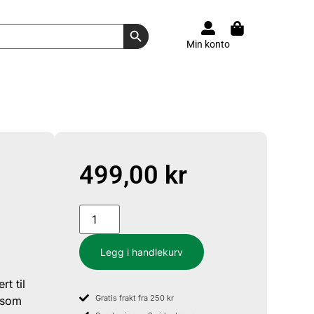
Search Button
Min konto
499,00
kr
Legg i handlekurv
t til
Gratis frakt fra 250 kr
n som