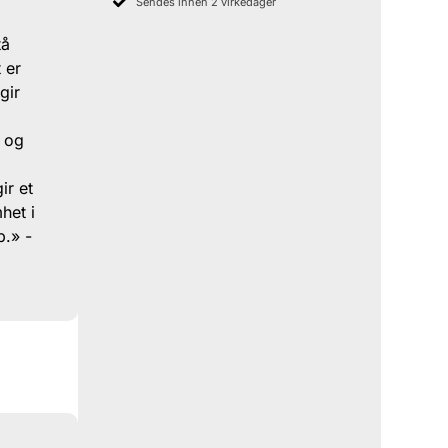
Sendes innen 2 virkedager
tå
 er
gir
, og
ir et
het i
p.» -