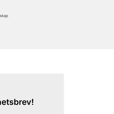
rskap
hetsbrev!