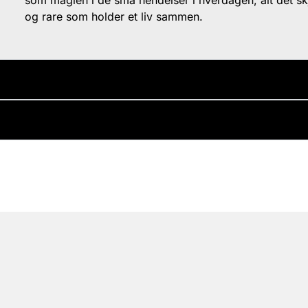
som magien i de små hendelser i hverdagen, alt det sk
og rare som holder et liv sammen.