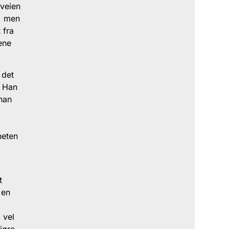
 veien
r, men
 fra
ene
 det
. Han
 han
heten
t
 en
 vel