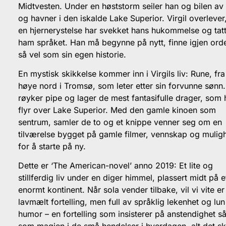
Midtvesten. Under en høststorm seiler han og bilen av
og havner i den iskalde Lake Superior. Virgil overleve
en hjernerystelse har svekket hans hukommelse og tatt
ham språket. Han må begynne på nytt, finne igjen ord
så vel som sin egen historie.
En mystisk skikkelse kommer inn i Virgils liv: Rune, fra
høye nord i Tromsø, som leter etter sin forvunne sønn
røyker pipe og lager de mest fantasifulle drager, som
flyr over Lake Superior. Med den gamle kinoen som
sentrum, samler de to og et knippe venner seg om en
tilværelse bygget på gamle filmer, vennskap og mulig
for å starte på ny.
Dette er ‘The American-novel’ anno 2019: Et lite og
stillferdig liv under en diger himmel, plassert midt på e
enormt kontinent. Når sola vender tilbake, vil vi vite er
lavmælt fortelling, men full av språklig lekenhet og lun
humor – en fortelling som insisterer på anstendighet så