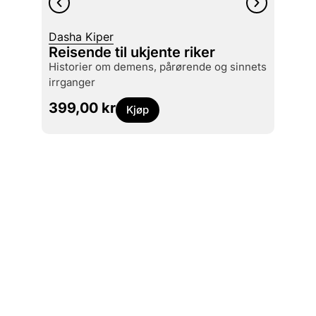
Dasha Kiper
Reisende til ukjente riker
Erling
historier om demens, pårørende og sinnets
Oslo
irrganger
249
399,00
kr
Kjøp