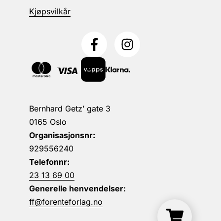
Kjøpsvilkår
Bernhard Getz’ gate 3
0165 Oslo
Organisasjonsnr:
929556240
Telefonnr:
23 13 69 00
Generelle henvendelser:
ff@forenteforlag.no