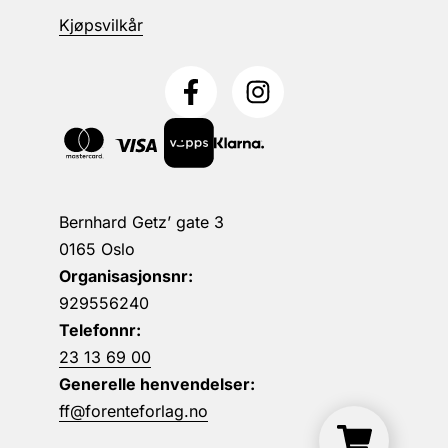
Kjøpsvilkår
Bernhard Getz’ gate 3
0165 Oslo
Organisasjonsnr:
929556240
Telefonnr:
23 13 69 00
Generelle henvendelser:
ff@forenteforlag.no