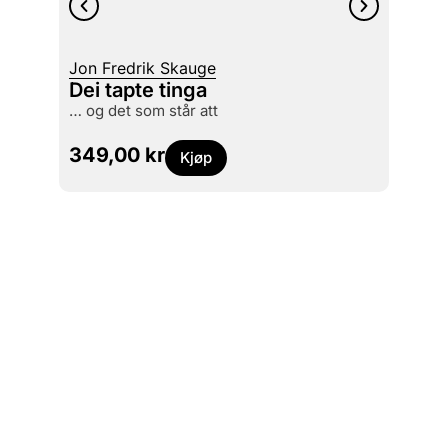
Siv Gø
Jon Fredrik Skauge
Skill
Dei tapte tinga
1950
… og det som står att
studi
449
349,00
kr
Kjøp