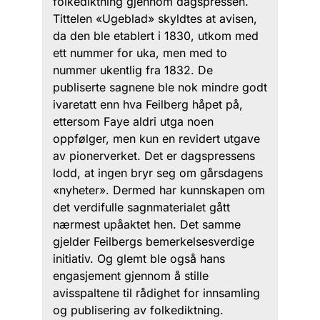
folkediktning gjennom dagspressen.
Tittelen «Ugeblad» skyldtes at avisen,
da den ble etablert i 1830, utkom med
ett nummer for uka, men med to
nummer ukentlig fra 1832. De
publiserte sagnene ble nok mindre godt
ivaretatt enn hva Feilberg håpet på,
ettersom Faye aldri utga noen
oppfølger, men kun en revidert utgave
av pionerverket. Det er dagspressens
lodd, at ingen bryr seg om gårsdagens
«nyheter». Dermed har kunnskapen om
det verdifulle sagnmaterialet gått
nærmest upåaktet hen. Det samme
gjelder Feilbergs bemerkelsesverdige
initiativ. Og glemt ble også hans
engasjement gjennom å stille
avisspaltene til rådighet for innsamling
og publisering av folkediktning.