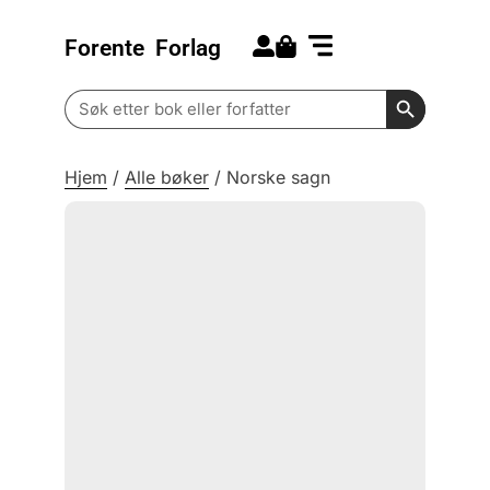
Forente
Forlag
Search for:
Kommende bøker
Barn og ungdom
Search Butt
Search
for:
Hjem
/
Alle bøker
/
Norske sagn