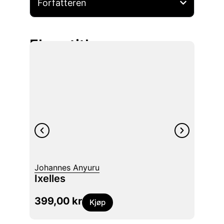
Forfatteren
Flere titler
Johannes Anyuru
Maaza
Ixelles
Skyg
399,00
kr
449
Kjøp