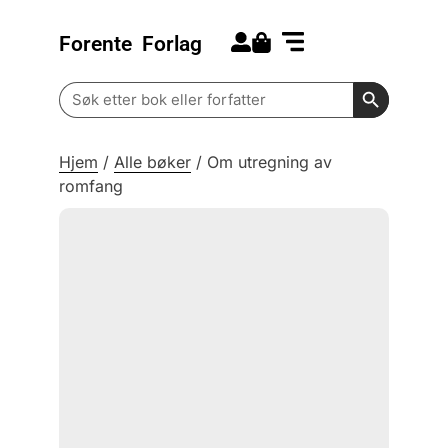
Forente
Forlag
Search for:
Kommende bøker
Barn og ungdom
Search Butt
Search
for:
Hjem
/
Alle bøker
/
Om utregning av
romfang