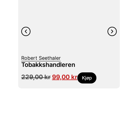
Jón K
Omtr
Robert Seethaler
univ
Tobakkshandleren
en sle
229,00
kr
99,00
kr
379
Kjøp