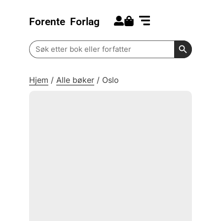
Forente
Forlag
Search for:
Kommende bøker
Barn og ungdom
Search Butt
Search
for:
Hjem
/
Alle bøker
/
Oslo