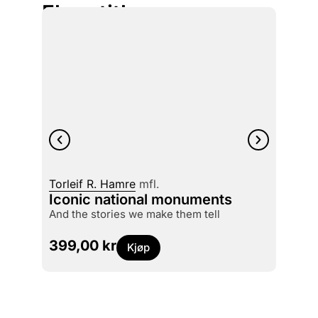
Flere titler
Axel A
Torleif R. Hamre
mfl.
Diag
Iconic national monuments
et verktøy for å skape og formidle
and the stories we make them tell
arkitek
399,00
kr
399
Kjøp