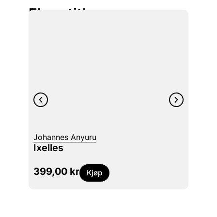
Flere titler
Johannes Anyuru
Robert
Ixelles
Siste
399,00
kr
399
Kjøp