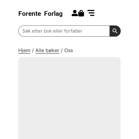
Forente
Forlag
Search for:
Kommende bøker
Barn og ungdom
Search Butt
Search
for:
Hjem
/
Alle bøker
/
Oss