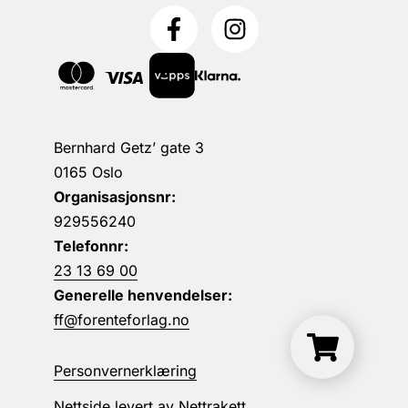
Bernhard Getz’ gate 3
0165 Oslo
Organisasjonsnr:
929556240
Telefonnr:
23 13 69 00
Generelle henvendelser:
ff@forenteforlag.no
Personvernerklæring
Nettside levert av
Nettrakett