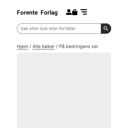
Forente
Forlag
Search for:
Kommende bøker
Barn og ungdom
Search Butt
Search
for:
Hjem
/
Alle bøker
/
På bedringens vei