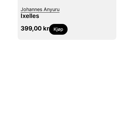
Johannes Anyuru
Maaza
Ixelles
Skyg
399,00
kr
449
Kjøp