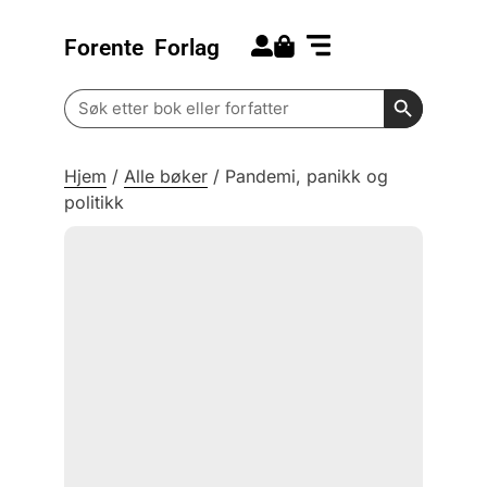
Forente
Forlag
Search for:
Kommende bøker
Barn og ungdom
Search Butt
Search
for:
Hjem
/
Alle bøker
/
Pandemi, panikk og
politikk