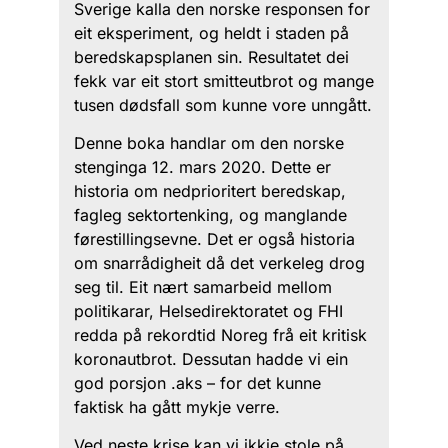
Sverige kalla den norske responsen for
eit eksperiment, og heldt i staden på
beredskapsplanen sin. Resultatet dei
fekk var eit stort smitteutbrot og mange
tusen dødsfall som kunne vore unngått.
Denne boka handlar om den norske
stenginga 12. mars 2020. Dette er
historia om nedprioritert beredskap,
fagleg sektortenking, og manglande
førestillingsevne. Det er også historia
om snarrådigheit då det verkeleg drog
seg til. Eit nært samarbeid mellom
politikarar, Helsedirektoratet og FHI
redda på rekordtid Noreg frå eit kritisk
koronautbrot. Dessutan hadde vi ein
god porsjon .aks – for det kunne
faktisk ha gått mykje verre.
Ved neste krise kan vi ikkje stole på