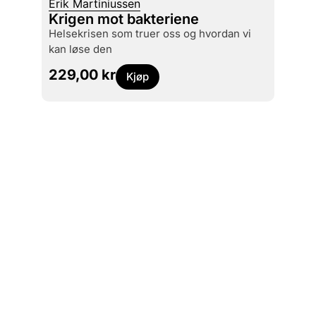
Erik Martiniussen
Krigen mot bakteriene
Paul L
helsekrisen som truer oss og hvordan vi
Organ
kan løse den
349
229,00
kr
Kjøp