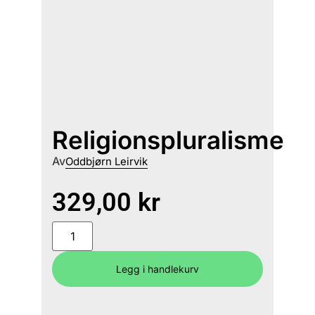
Religionspluralisme
Av
Oddbjørn Leirvik
329,00
kr
Legg i handlekurv