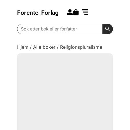
Forente
Forlag
Search for:
Kommende bøker
Barn og ungdom
Search Butt
Search
for:
Hjem
/
Alle bøker
/
Religionspluralisme