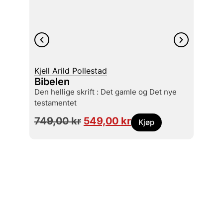
Kjell Arild Pollestad
Anne S
Bibelen
Isla
Den hellige skrift : Det gamle og Det nye
testamentet
749,00
kr
549,00
kr
349
Kjøp