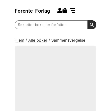
Forente
Forlag
Search for:
Kommende bøker
Barn og ungdom
Search Butt
Search
for:
Hjem
/
Alle bøker
/
Sammensvergelse