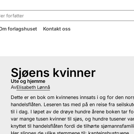
Om forlagshuset
Kontakt oss
Sjøens kvinner
ute og hjemme
Av
Elisabeth Lønnå
Dette er en bok om kvinnenes innsats i og for den nor
handelsflåten. Leseren tas med på en reise fra seilskut
til i dag. I løpet av de drøye hundre årene boken tar fo
var mange tusen kvinner til sjøs, og hundre tusener va
knyttet til handelsflåten fordi de tilhørte sjømannsfamili
Her slippes de ulike stemmene til: kapteinshustruene,