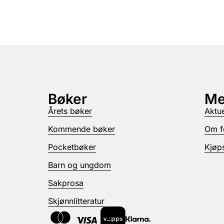
Bøker
Me
Årets bøker
Aktue
Kommende bøker
Om f
Pocketbøker
Kjøps
Barn og ungdom
Sakprosa
Skjønnlitteratur