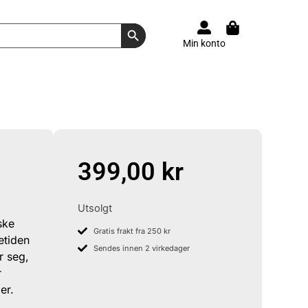
Search Button
Min konto
399,00
kr
Utsolgt
ske
Gratis frakt fra 250 kr
etiden
Sendes innen 2 virkedager
r seg,
r
er.