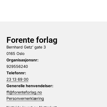
Forente forlag
Bernhard Getz’ gate 3
0165 Oslo
Organisasjonsnr:
929556240
Telefonnr:
23 13 69 00
Generelle henvendelser:
ff@forenteforlag.no
Personvernerklæring