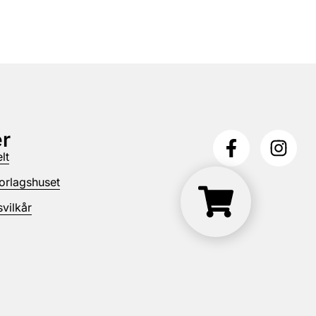
r
lt
orlagshuset
vilkår