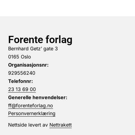
Forente forlag
Bernhard Getz’ gate 3
0165 Oslo
Organisasjonsnr:
929556240
Telefonnr:
23 13 69 00
Generelle henvendelser:
ff@forenteforlag.no
Personvernerklæring
Nettside levert av
Nettrakett