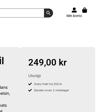
Search Button
Min konto
l
249,00
kr
Utsolgt
Gratis frakt fra 250 kr
dans
Sendes innen 2 virkedager
elsin,
kets
et