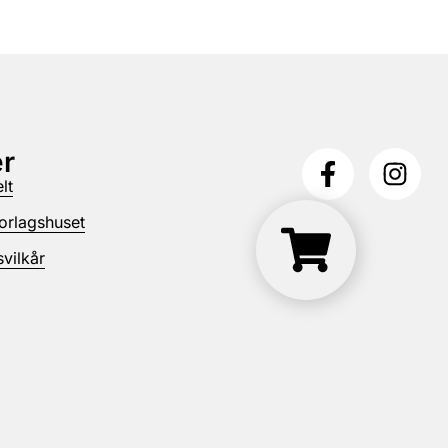
r
lt
orlagshuset
vilkår