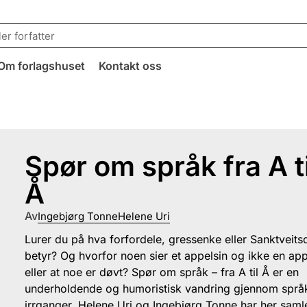
Om forlagshuset
Kontakt oss
Spør om språk fra A ti
Å
Av
Ingebjørg Tonne
Helene Uri
Lurer du på hva forfordele, gressenke eller Sanktveits
betyr? Og hvorfor noen sier et appelsin og ikke en app
eller at noe er døvt? Spør om språk – fra A til Å er en
underholdende og humoristisk vandring gjennom språ
irrganger. Helene Uri og Ingebjørg Tonne har her saml