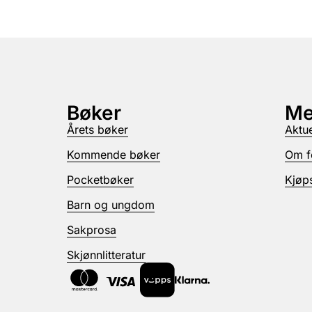
Bøker
Me
Årets bøker
Aktue
Kommende bøker
Om f
Pocketbøker
Kjøps
Barn og ungdom
Sakprosa
Skjønnlitteratur