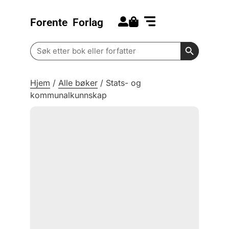
Forente
Forlag
Search for:
Kommende bøker
Barn og ungdom
Search Butt
Search
for:
Hjem
/
Alle bøker
/
Stats- og
kommunalkunnskap