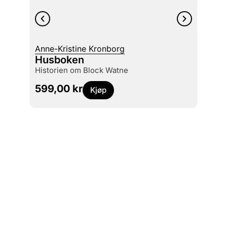
Anne-Kristine Kronborg
Svein 
Husboken
Reid
historien om Block Watne
kunstn
599,00
kr
449
Kjøp