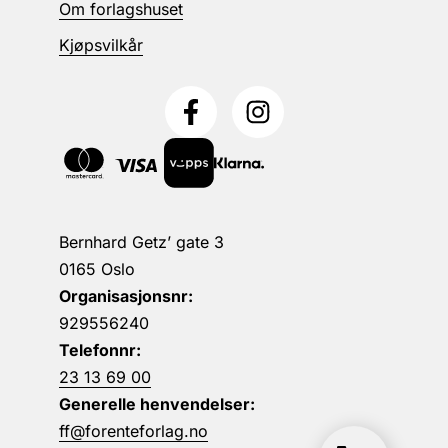
Om forlagshuset
Kjøpsvilkår
Bernhard Getz’ gate 3
0165 Oslo
Organisasjonsnr:
929556240
Telefonnr:
23 13 69 00
Generelle henvendelser:
ff@forenteforlag.no