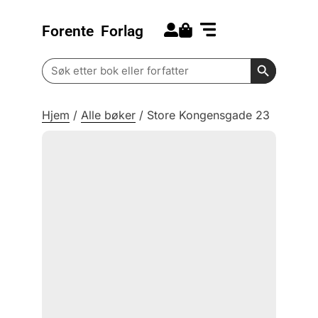
Forente
Forlag
Search for:
Kommende bøker
Barn og ungdom
Search Butt
Search
for:
Hjem
/
Alle bøker
/
Store Kongensgade 23