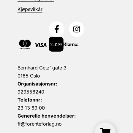
Kjøpsvilkår
Bernhard Getz’ gate 3
0165 Oslo
Organisasjonsnr:
929556240
Telefonnr:
23 13 69 00
Generelle henvendelser:
ff@forenteforlag.no