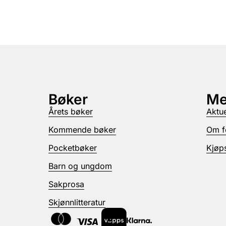
Bøker
Me
Årets bøker
Aktue
Kommende bøker
Om f
Pocketbøker
Kjøps
Barn og ungdom
Sakprosa
Skjønnlitteratur