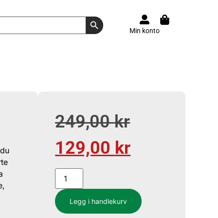
Search Button
Min konto
249,00
kr
129,00
kr
 du
rte
a
e,
Legg i handlekurv