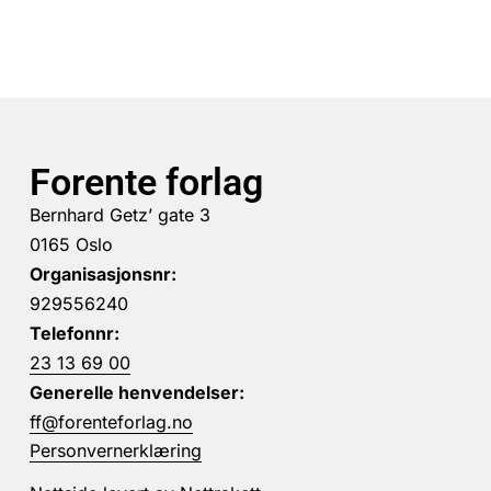
Forente forlag
Bernhard Getz’ gate 3
0165 Oslo
Organisasjonsnr:
929556240
Telefonnr:
23 13 69 00
Generelle henvendelser:
ff@forenteforlag.no
Personvernerklæring