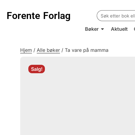
Search
Forente
Forlag
for:
Bøker
Aktuelt
Hjem
/
Alle bøker
/
Ta vare på mamma
Salg!