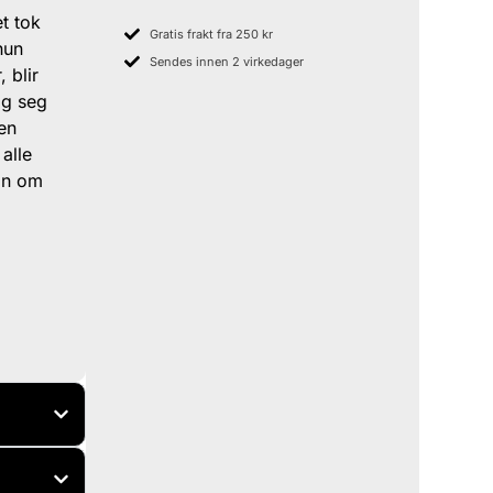
t tok
Gratis frakt fra 250 kr
hun
Sendes innen 2 virkedager
 blir
og seg
 en
alle
an om