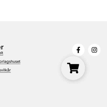
r
lt
orlagshuset
vilkår