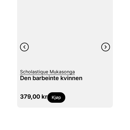
Anne-K
Scholastique Mukasonga
Husb
Den barbeinte kvinnen
histo
379,00
kr
599
Kjøp