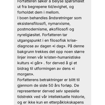
Forfatteren søker å belyse spørsmålet
ut fra begrepene tid/evighet, og
forholdet dem i mellom.
I boen behandles åndsretninger som
eksistensfilosofi, nymarxisme,
postmodernisme, økofilosofi og
nyreligiøsitet. Forfatteren tar
utgangspunkt i en filosofisk krise-
diagnose av dagen «i dag». På denne
bakgrunn trekkes det opp noen større
linjer innen vår kristen-humanistiske
kulturs «i går» . for derved å gi et
bidrag til utformingen av dens «i
morgen».
Forfatterens betraktninger er blitt til
gjennom de siste 50 års forløp. De
representerer derved selv spesielle
tidstrekk ved vår intellektuelle historie,
og er ikke kun en etterpåklokskapens