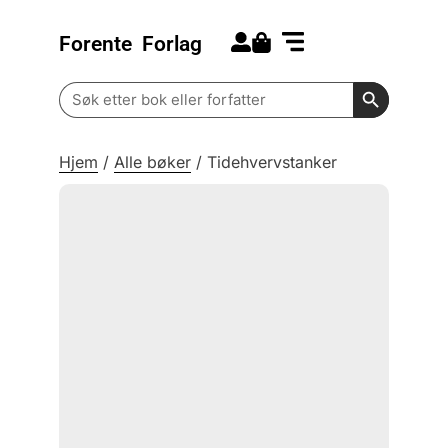
Forente
Forlag
Search for:
Kommende bøker
Barn og ungdom
Search Butt
Search
for:
Hjem
/
Alle bøker
/
Tidehvervstanker