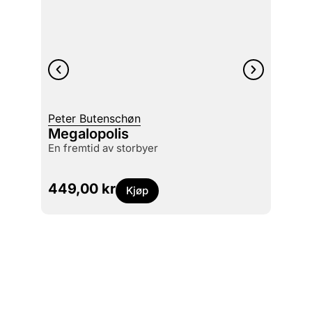
Peter Butenschøn
Lars S
Megalopolis
Wide
en fremtid av storbyer
499
449,00
kr
Kjøp