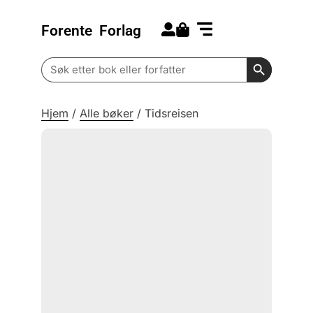
Forente
Forlag
Search for:
Kommende bøker
Barn og ungdom
Search Butt
Search
for:
Hjem
/
Alle bøker
/
Tidsreisen