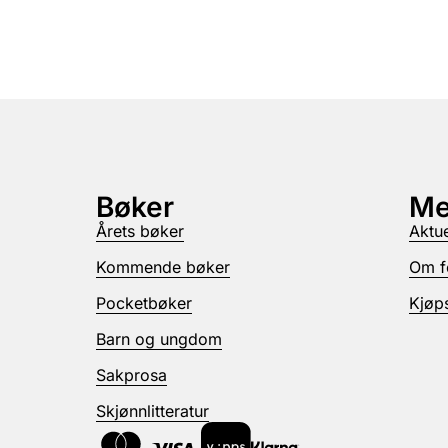
Bøker
Me
Årets bøker
Aktue
Kommende bøker
Om f
Pocketbøker
Kjøps
Barn og ungdom
Sakprosa
Skjønnlitteratur