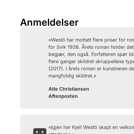
Anmeldelser
«Westö har mottatt flere priser for ro
for Svik 1938. Årets roman holder de
begjær, den også. Forfatteren spør bl
flere ganger skildret skruppelløse t
(2017). I årets roman er kunstneren d
mangfoldig skildret.»
Atle Christiansen
Aftenposten
«Igjen har Kjell Westö skapt en velkom