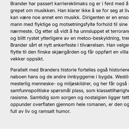
Brander har passert karriereklimaks og er i ferd med å
grepet om musikken. Han klarer ikke å se for seg at li
kan være noe annet enn musikk. Dirigenten er en ens
mann med flyktige og motsetningsfylte forhold til sine
nærmeste. Og etter så vidt å ha unnsluppet et terrora
og blitt rystet ytterligere av en metoo-beskyldning, tr
Brander sårt et nytt ankerfeste i tilværelsen. Han velge
flytte til den finske skjærgården og får oppført en vill
vekker oppsikt.
Parallelt med Branders historie fortelles også historiene
naboen hans og de andre innbyggerne i bygda. Westö
mesterlig menneske- og miljøskildrer, og her får også 
samfunnspolitiske spørsmål plass, som klassetilhørigh
rasisme. Samtidig som sorgen og nostalgien ligger tet
oppunder overflaten gjennom hele romanen, er den o
full av liv og ramsalt humor.