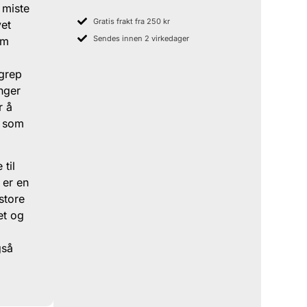
 miste
Gratis frakt fra 250 kr
vet
Sendes innen 2 virkedager
om
ngrep
enger
r å
a som
 til
 er en
store
et og
t
gså