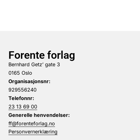
Forente forlag
Bernhard Getz’ gate 3
0165 Oslo
Organisasjonsnr:
929556240
Telefonnr:
23 13 69 00
Generelle henvendelser:
ff@forenteforlag.no
Personvernerklæring