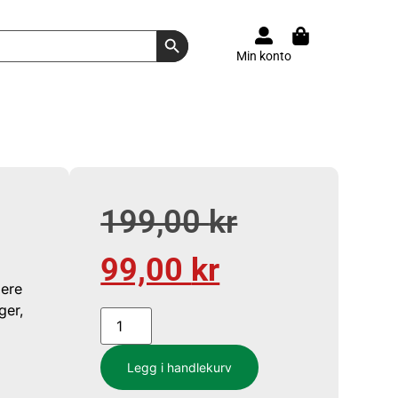
Search Button
Min konto
199,00
kr
99,00
kr
lere
ger,
Legg i handlekurv