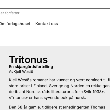
Om forlagshuset
Kontakt oss
Tritonus
en skjærgårdsfortelling
Av
Kjell Westö
Kjell Westös romaner har vunnet og vært nominert til f
store priser i Finland, Sverige og Norden en rekke gan
deriblant Nordisk råds litteraturpris for «Svik 1938».
«Tritonus» er hans syvende bok på norsk.
Den 58 år gamle, tidligere stjernedirigenten Thomas