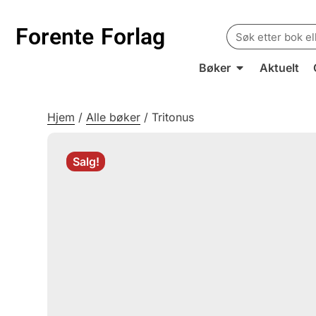
Search
Forente
Forlag
for:
Bøker
Aktuelt
Hjem
/
Alle bøker
/
Tritonus
Salg!