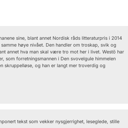
manene sine, blant annet Nordisk råds litteraturpris i 2014
t samme høye nivået. Den handler om troskap, svik og
ant annet hva man skal være tro mot her i livet. Westö har
yper, som forretningsmannen i Den svovelgule himmelen
en skruppelløse, og han er langt mer troverdig og
ponert tekst som vekker nysgjerrighet, leseglede, stille