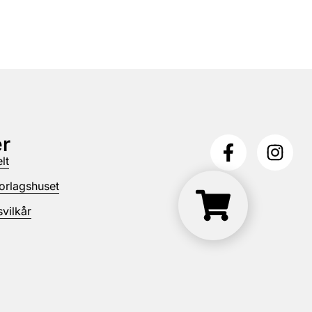
r
lt
orlagshuset
vilkår