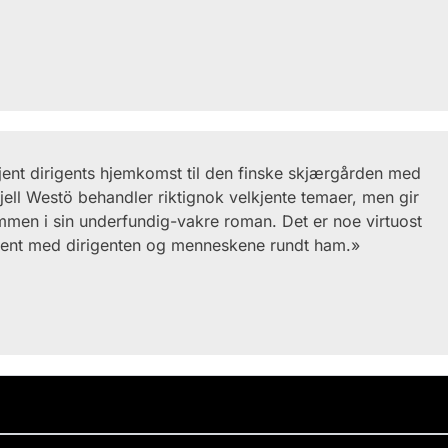
kjent dirigents hjemkomst til den finske skjærgården med
ell Westö behandler riktignok velkjente temaer, men gir
sammen i sin underfundig-vakre roman. Det er noe virtuost
 kjent med dirigenten og menneskene rundt ham.»