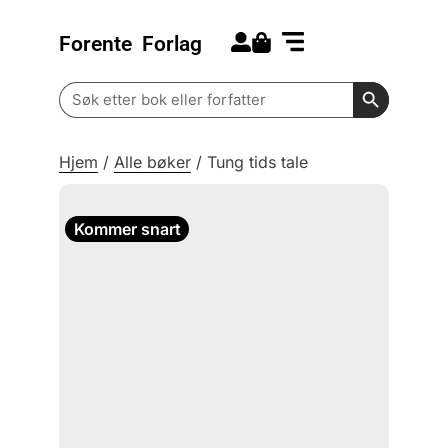
Forente
Forlag
Search for:
Kommende bøker
Barn og ungdom
Search Butt
Search
for:
Hjem
/
Alle bøker
/
Tung tids tale
Kommer snart