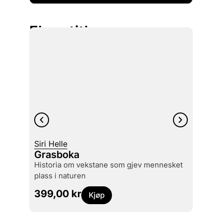
Flere titler
Siri Helle
Grasboka
Matia
historia om vekstane som gjev mennesket
Skyl
plass i naturen
449
399,00
kr
Kjøp