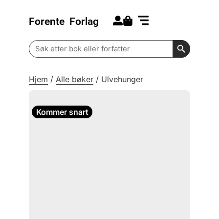
Forente
Forlag
Search for:
Kommende bøker
Barn og ungdom
Search Butt
Search
for:
Hjem
/
Alle bøker
/
Ulvehunger
Kommer snart