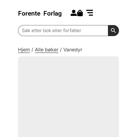
Forente
Forlag
Search for:
Kommende bøker
Barn og ungdom
Search Butt
Search
for:
Hjem
/
Alle bøker
/
Vanedyr