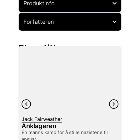
Produktinfo
Forfatteren
Flere titler
Jack Fairweather
Øyvin
Anklageren
Selv
syk
én manns kamp for å stille nazistene til
effek
ansvar