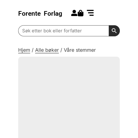
Forente
Forlag
Search for:
Kommende bøker
Barn og ungdom
Search Butt
Search
for:
Hjem
/
Alle bøker
/
Våre stemmer