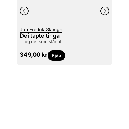
Jon Fredrik Skauge
Richar
Dei tapte tinga
Overl
… og det som står att
felle
349,00
kr
199,
Kjøp