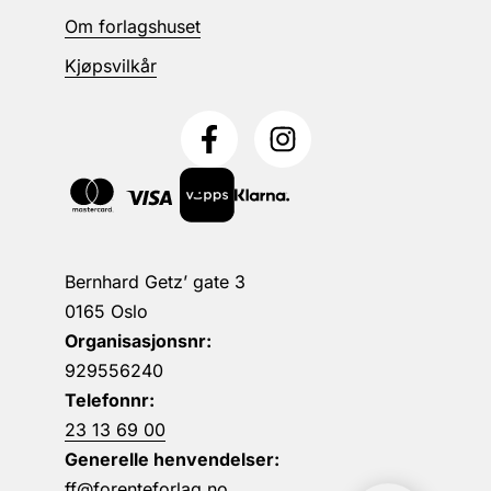
Om forlagshuset
Kjøpsvilkår
Bernhard Getz’ gate 3
0165 Oslo
Organisasjonsnr:
929556240
Telefonnr:
23 13 69 00
Generelle henvendelser:
ff@forenteforlag.no