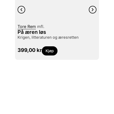
Tore Rem
mfl.
Kim G
På æren løs
Maki
krigen, litteraturen og æresretten
the U
399,00
kr
399
Kjøp