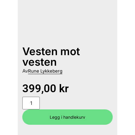
Vesten mot
vesten
Av
Rune Lykkeberg
399,00
kr
Legg i handlekurv