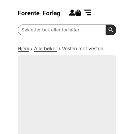
Forente
Forlag
Search for:
Kommende bøker
Barn og ungdom
Search Butt
Search
for:
Hjem
/
Alle bøker
/
Vesten mot vesten