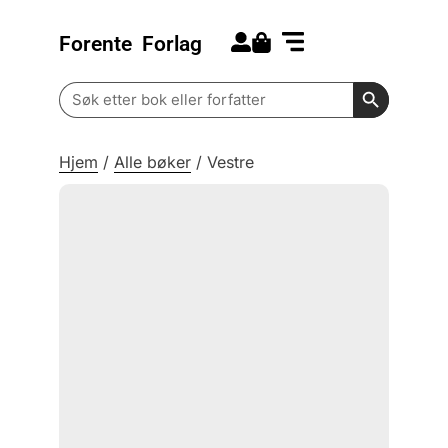
Forente
Forlag
Search for:
Kommende bøker
Barn og ungdom
Search Butt
Search
for:
Hjem
/
Alle bøker
/
Vestre