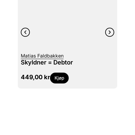
Leif G
Oppd
Matias Faldbakken
Aker
Skyldner = Debtor
55 st
449,00
kr
349
Kjøp