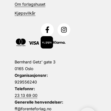
Om forlagshuset
Kjøpsvilkår
Bernhard Getz’ gate 3
0165 Oslo
Organisasjonsnr:
929556240
Telefonnr:
23 13 69 00
Generelle henvendelser:
ff@forenteforlag.no