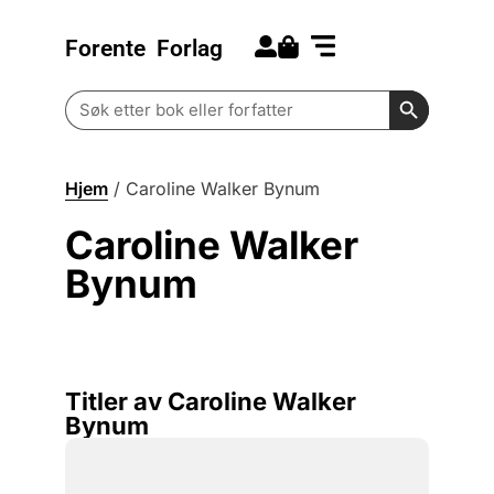
Forente
Forlag
Search for:
Kommende bøker
Barn og ungdom
Search Butt
Search
for:
Hjem
/
Caroline Walker Bynum
Caroline Walker
Bynum
Titler av Caroline Walker
Bynum