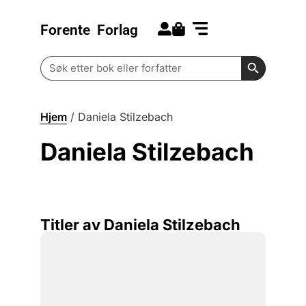
Forente
Forlag
Search for:
Kommende bøker
Barn og ungdom
Search Butt
Search
for:
Hjem
/
Daniela Stilzebach
Daniela Stilzebach
Titler av Daniela Stilzebach