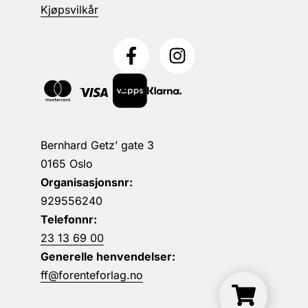
Kjøpsvilkår
Bernhard Getz’ gate 3
0165 Oslo
Organisasjonsnr:
929556240
Telefonnr:
23 13 69 00
Generelle henvendelser:
ff@forenteforlag.no