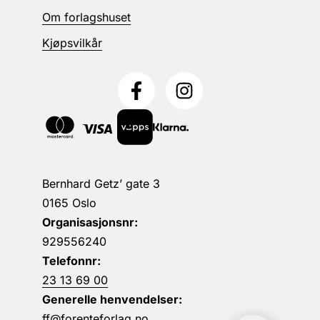
Om forlagshuset
Kjøpsvilkår
Bernhard Getz’ gate 3
0165 Oslo
Organisasjonsnr:
929556240
Telefonnr:
23 13 69 00
Generelle henvendelser:
ff@forenteforlag.no