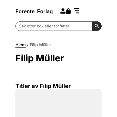
Forente
Forlag
Search for:
Kommende bøker
Barn og ungdom
Search Butt
Search
for:
Hjem
/
Filip Müller
Filip Müller
Titler av Filip Müller