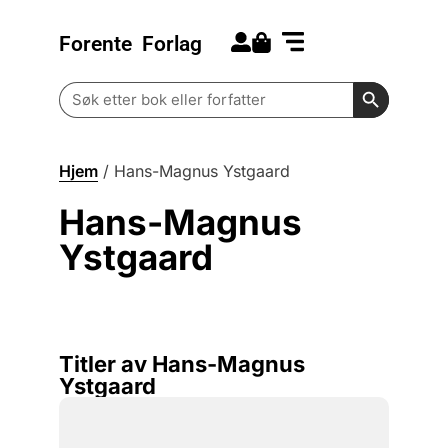
Forente
Forlag
Search for:
Kommende bøker
Barn og ungdom
Search Butt
Search
for:
Hjem
/
Hans-Magnus Ystgaard
Hans-Magnus
Ystgaard
Titler av Hans-Magnus
Ystgaard