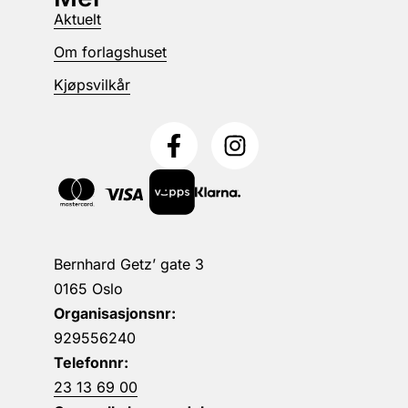
Aktuelt
Om forlagshuset
Kjøpsvilkår
Bernhard Getz’ gate 3
0165 Oslo
Organisasjonsnr:
929556240
Telefonnr:
23 13 69 00