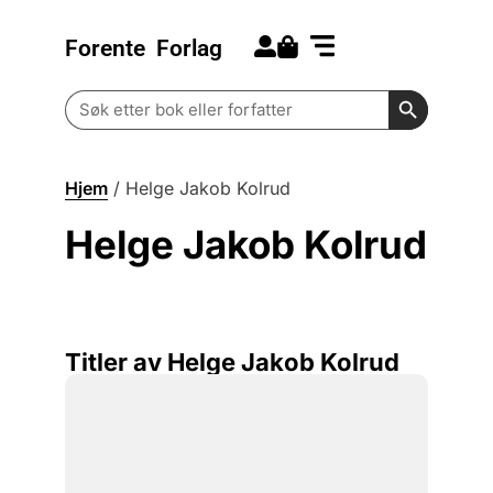
Forente
Forlag
Search for:
Kommende bøker
Barn og ungdom
Search Butt
Search
for:
Hjem
/
Helge Jakob Kolrud
Helge Jakob Kolrud
Titler av Helge Jakob Kolrud