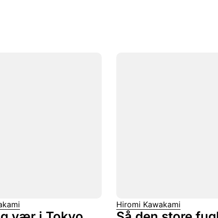
akami
Hiromi Kawakami
ig vær i Tokyo
Så den store fug