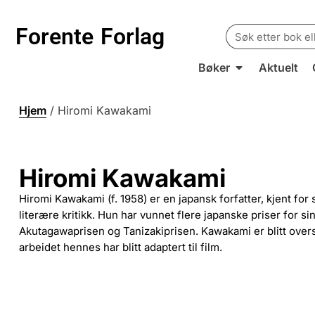
Search
Forente
Forlag
for:
Bøker
Aktuelt
Hjem
/
Hiromi Kawakami
Hiromi Kawakami
Hiromi Kawakami (f. 1958) er en japansk forfatter, kjent for s
literære kritikk. Hun har vunnet flere japanske priser for si
Akutagawaprisen og Tanizakiprisen. Kawakami er blitt oversa
arbeidet hennes har blitt adaptert til film.