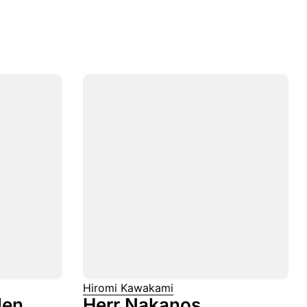
Hiromi Kawakami
len
Herr Nakanos