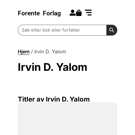
Forente
Forlag
Search for:
Kommende bøker
Barn og ungdom
Search Butt
Search
for:
Hjem
/
Irvin D. Yalom
Irvin D. Yalom
Titler av Irvin D. Yalom