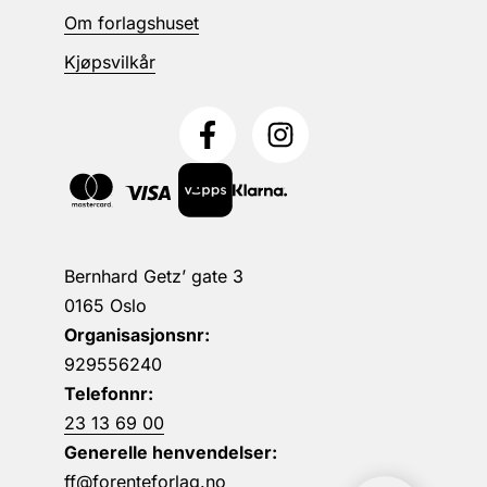
Om forlagshuset
Kjøpsvilkår
Bernhard Getz’ gate 3
0165 Oslo
Organisasjonsnr:
929556240
Telefonnr:
23 13 69 00
Generelle henvendelser:
ff@forenteforlag.no