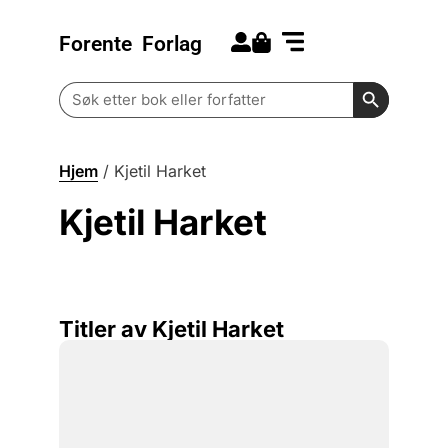
Forente
Forlag
Search for:
Kommende bøker
Barn og ungdom
Search Butt
Search
for:
Hjem
/
Kjetil Harket
Kjetil Harket
Titler av Kjetil Harket