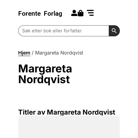
Forente
Forlag
Search for:
Kommende bøker
Barn og ungdom
Search Butt
Search
for:
Hjem
/
Margareta Nordqvist
Margareta
Nordqvist
Titler av Margareta Nordqvist