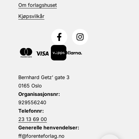
Om forlagshuset
Kjøpsvilkår
Bernhard Getz’ gate 3
0165 Oslo
Organisasjonsnr:
929556240
Telefonnr:
23 13 69 00
Generelle henvendelser:
ff@forenteforlag.no