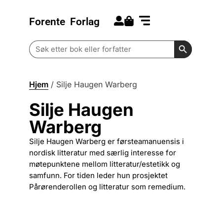
Forente
Forlag
Search for:
Kommende bøker
Barn og ungdom
Search Butt
Search
for:
Hjem
/
Silje Haugen Warberg
Silje Haugen
Warberg
Silje Haugen Warberg er førsteamanuensis i
nordisk litteratur med særlig interesse for
møtepunktene mellom litteratur/estetikk og
samfunn. For tiden leder hun prosjektet
Pårørenderollen og litteratur som remedium.