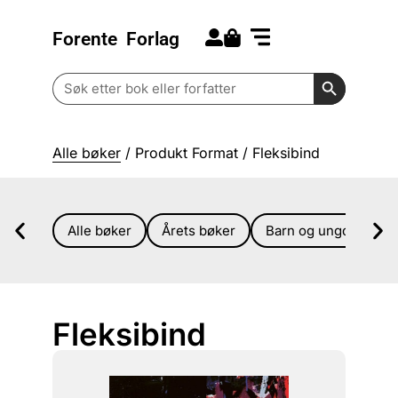
Forente
Forlag
Search for:
Kommende bøker
Barn og ungdom
Search Butt
Search
for:
Alle bøker
/ Produkt Format / Fleksibind
Alle bøker
Årets bøker
Barn og ungdom
Fleksibind