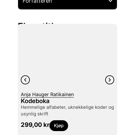
Forfatteren
Flere titler
Anja Hauger Ratikainen
Sven-
Kodeboka
I no
hemmelige alfabeter, uknekkelige koder og
om å 
usynlig skrift
229
299,00
kr
Kjøp