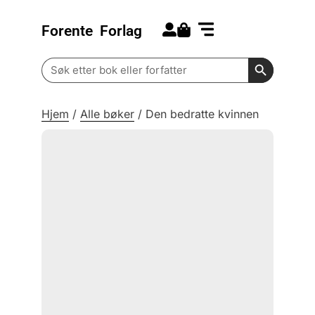
Forente
Forlag
Search for:
Kommende bøker
Barn og ungdom
Search Butt
Search
for:
Hjem
/
Alle bøker
/
Den bedratte kvinnen