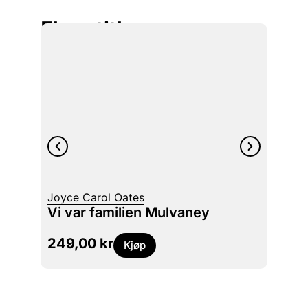
Flere titler
Joyce Carol Oates
Hervé 
Vi var familien Mulvaney
Anom
249,00
kr
229
Kjøp