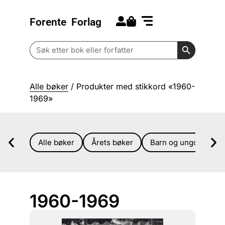
Forente
Forlag
Search for:
Kommende bøker
Barn og ungdom
Search Butt
Search
for:
Alle bøker
/ Produkter med stikkord «1960-
1969»
Alle bøker
Årets bøker
Barn og ungdom
1960-1969