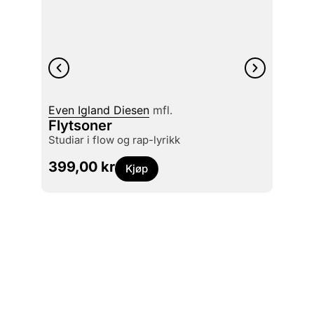
Even Igland Diesen
mfl.
David
Flytsoner
Live
studiar i flow og rap-lyrikk
439
399,00
kr
Kjøp