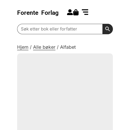
Forente
Forlag
Search for:
Kommende bøker
Barn og ungdom
Search Butt
Search
for:
Hjem
/
Alle bøker
/
Alfabet