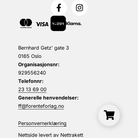
Bernhard Getz’ gate 3
0165 Oslo
Organisasjonsnr:
929556240
Telefonnr:
23 13 69 00
Generelle henvendelser:
ff@forenteforlag.no
Personvernerklæring
Nettside levert av
Nettrakett