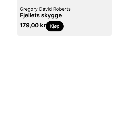
Gregory David Roberts
Amin 
Fjellets skygge
Sama
179,00
kr
149,
Kjøp