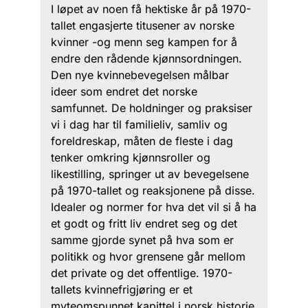
I løpet av noen få hektiske år på 1970-
tallet engasjerte titusener av norske
kvinner -og menn seg kampen for å
endre den rådende kjønnsordningen.
Den nye kvinnebevegelsen målbar
ideer som endret det norske
samfunnet. De holdninger og praksiser
vi i dag har til familieliv, samliv og
foreldreskap, måten de fleste i dag
tenker omkring kjønnsroller og
likestilling, springer ut av bevegelsene
på 1970-tallet og reaksjonene på disse.
Idealer og normer for hva det vil si å ha
et godt og fritt liv endret seg og det
samme gjorde synet på hva som er
politikk og hvor grensene går mellom
det private og det offentlige. 1970-
tallets kvinnefrigjøring er et
myteomspunnet kapittel i norsk historie