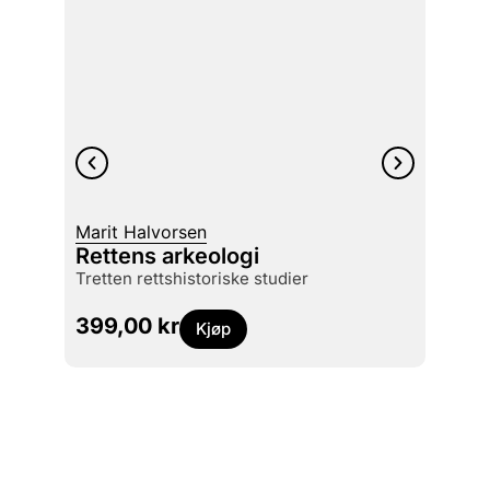
Marit Halvorsen
Øyste
Rettens arkeologi
Jakte
tretten rettshistoriske studier
229
399,00
kr
Kjøp