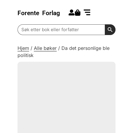
Forente
Forlag
Search for:
Kommende bøker
Barn og ungdom
Search Butt
Search
for:
Hjem
/
Alle bøker
/
Da det personlige ble
politisk