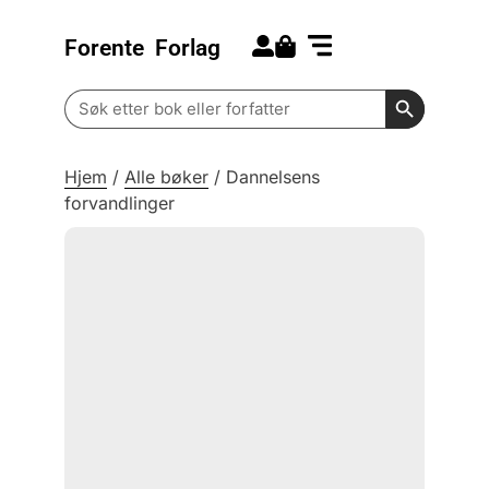
Forente
Forlag
Search for:
Kommende bøker
Barn og ungdom
Search Butt
Search
for:
Hjem
/
Alle bøker
/
Dannelsens
forvandlinger