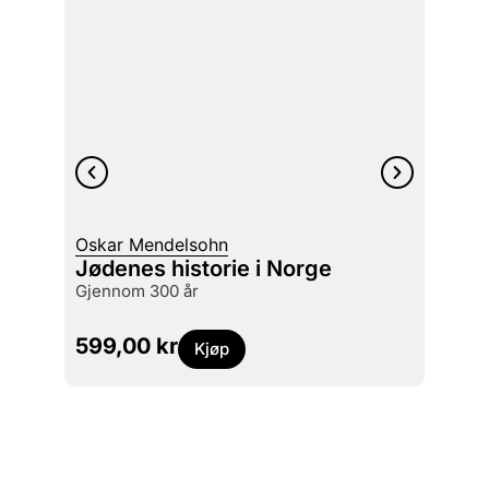
Nora 
Oskar Mendelsohn
The l
Jødenes historie i Norge
the a
gjennom 300 år
Marti
299
599,00
kr
Kjøp